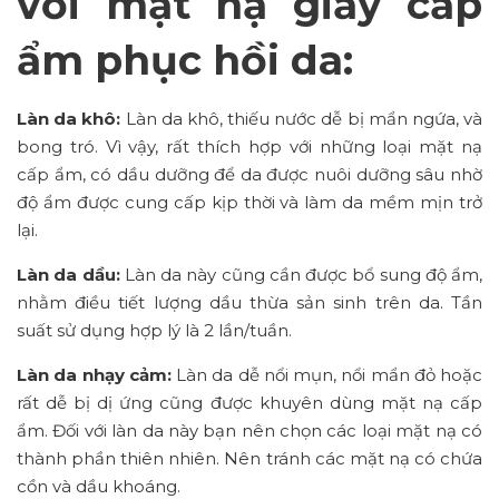
với mặt nạ giấy cấp
ẩm phục hồi da:
Làn da khô:
Làn da khô, thiếu nước dễ bị mẩn ngứa, và
bong tró. Vì vậy, rất thích hợp với những loại mặt nạ
cấp ẩm, có dầu dưỡng để da được nuôi dưỡng sâu nhờ
độ ẩm được cung cấp kịp thời và làm da mềm mịn trở
lại.
Làn da dầu:
Làn da này cũng cần được bổ sung độ ẩm,
nhằm điều tiết lượng dầu thừa sản sinh trên da. Tần
suất sử dụng hợp lý là 2 lần/tuần.
Làn da nhạy cảm:
Làn da dễ nổi mụn, nổi mẩn đỏ hoặc
rất dễ bị dị ứng cũng được khuyên dùng mặt nạ cấp
ẩm. Đối với làn da này bạn nên chọn các loại mặt nạ có
thành phần thiên nhiên. Nên tránh các mặt nạ có chứa
cồn và dầu khoáng.