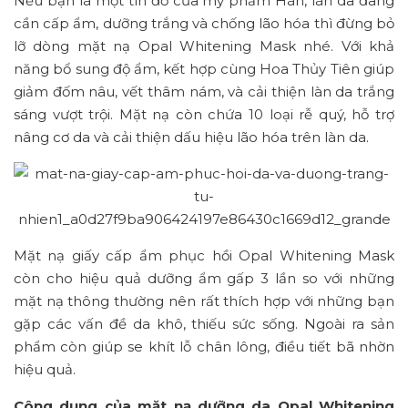
Nếu bạn là một tín đồ của mỹ phẩm Hàn, làn da đang
cần cấp ẩm, dưỡng trắng và chống lão hóa thì đừng bỏ
lỡ dòng mặt nạ Opal Whitening Mask nhé. Với khả
năng bổ sung độ ẩm, kết hợp cùng Hoa Thủy Tiên giúp
giảm đốm nâu, vết thâm nám, và cải thiện làn da trắng
sáng vượt trội. Mặt nạ còn chứa 10 loại rễ quý, hỗ trợ
nâng cơ da và cải thiện dấu hiệu lão hóa trên làn da.
Mặt nạ giấy cấp ẩm phục hồi Opal Whitening Mask
còn cho hiệu quả dưỡng ẩm gấp 3 lần so với những
mặt nạ thông thường nên rất thích hợp với những bạn
gặp các vấn đề da khô, thiếu sức sống. Ngoài ra sản
phẩm còn giúp se khít lỗ chân lông, điều tiết bã nhờn
hiệu quả.
Công dụng của mặt nạ dưỡng da Opal Whitening