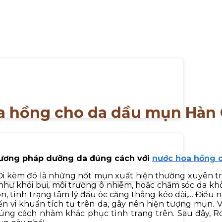
a hồng cho da dầu mụn Hàn
hương pháp dưỡng da đúng cách với
nước hoa hồng 
. Đi kèm đó là những nốt mụn xuất hiện thường xuyên 
h như khói bụi, môi trường ô nhiễm, hoặc chăm sóc da k
on, tình trạng tâm lý đầu óc căng thẳng kéo dài,… Điề
n vi khuẩn tích tụ trên da, gây nên hiện tượng mụn. V
g cách nhằm khắc phục tình trạng trên. Sau đây, Ro