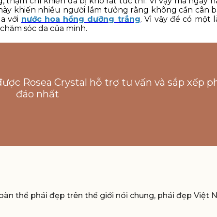
g, thậm chí khiến da bị khô rát tức thì. Vì vậy mà ngày
 này khiến nhiều người lầm tưởng rằng không cần cân b
da với
nước hoa hồng dưỡng trắng
. Vì vậy để có một 
 chăm sóc da của minh.
được Rosea Crystal hỗ trợ tư vấn và sắp xếp p
đáo nhất
àn thể phái đẹp trên thế giới nói chung, phái đẹp Việt