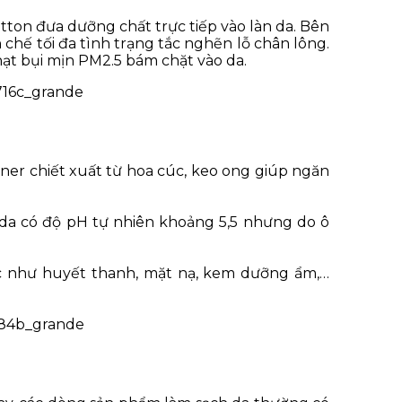
ton đưa dưỡng chất trực tiếp vào làn da. Bên
 chế tối đa tình trạng tắc nghẽn lỗ chân lông.
hạt bụi mịn PM2.5 bám chặt vào da.
er chiết xuất từ hoa cúc, keo ong giúp ngăn
 da có độ pH tự nhiên khoảng 5,5 nhưng do ô
c như huyết thanh, mặt nạ, kem dưỡng ẩm,…