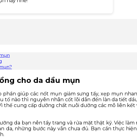
n này nhé!
 mụn
g
 mụn?
hồng cho da dầu mụn
phần giúp các nốt mụn giảm sưng tấy, xẹp mụn nhanh 
u tố nào thì nguyên nhân cốt lõi dẫn đến làn da tiết dầ
 Vì thế cung cấp dưỡng chất nuôi dưỡng các mô liên kết 
dưỡng da bạn nên tẩy trang và rửa mặt thật kỹ. Việc làm
àn da, những bước này vẫn chưa đủ. Bạn cần thực hiệ
h.