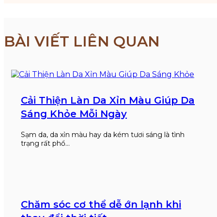
BÀI VIẾT LIÊN QUAN
Cải Thiện Làn Da Xỉn Màu Giúp Da
Sáng Khỏe Mỗi Ngày
Sạm da, da xỉn màu hay da kém tươi sáng là tình
trạng rất phổ…
Chăm sóc cơ thể dễ ớn lạnh khi