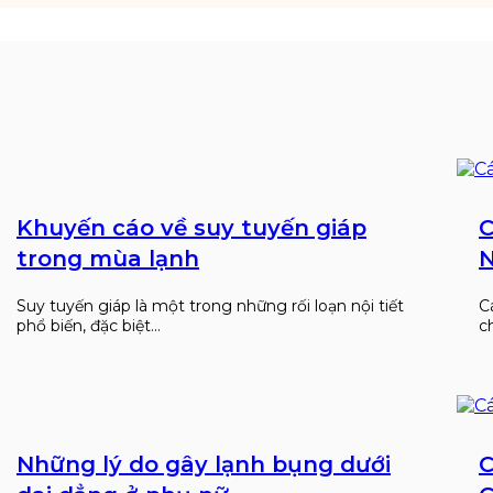
Khuyến cáo về suy tuyến giáp
C
trong mùa lạnh
N
Suy tuyến giáp là một trong những rối loạn nội tiết
C
phổ biến, đặc biệt…
c
Những lý do gây lạnh bụng dưới
C