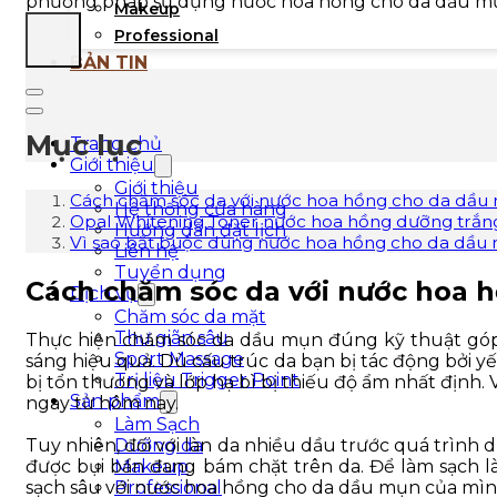
phương pháp sử dụng nước hoa hồng cho da dầu mụ
Makeup
Professional
BẢN TIN
Mục lục
Trang chủ
Giới thiệu
Giới thiệu
Cách chăm sóc da với nước hoa hồng cho da dầu
Hệ thống cửa hàng
Opal Whitening Toner nước hoa hồng dưỡng trắn
Hướng dẫn đặt lịch
Vì sao bắt buộc dùng nước hoa hồng cho da dầu
Liên hệ
Tuyển dụng
Cách chăm sóc da với nước hoa 
Dịch vụ
Chăm sóc da mặt
Thư giãn sâu
Thực hiện chăm sóc da dầu mụn đúng kỹ thuật góp 
Sport Massage
sáng hiệu quả. Dù cấu trúc da bạn bị tác động bởi yế
Trị liệu Trigger Point
bị tổn thương và lớp hạ bì bị thiếu độ ẩm nhất định.
Sản phẩm
ngay từ hôm nay.
Làm Sạch
Dưỡng da
Tuy nhiên, đối với làn da nhiều dầu trước quá trình 
Makeup
được bụi bẩn đang bám chặt trên da. Để làm sạch l
Professional
sạch sâu với nước hoa hồng cho da dầu mụn của mìn