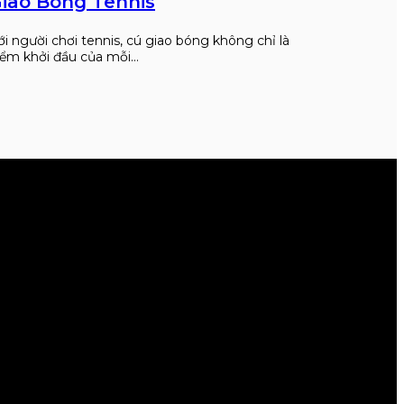
iao Bóng Tennis
ới người chơi tennis, cú giao bóng không chỉ là
iểm khởi đầu của mỗi…