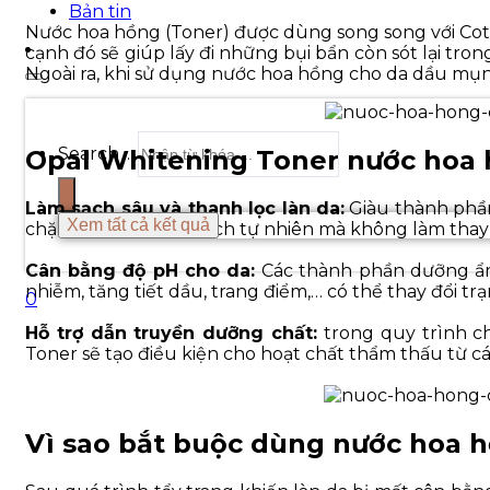
Bản tin
Nước hoa hồng (Toner) được dùng song song với Cott
cạnh đó sẽ giúp lấy đi những bụi bẩn còn sót lại tron
Ngoài ra, khi sử dụng nước hoa hồng cho da dầu mụn 
Search ...
Opal Whitening Toner nước hoa
Làm sạch sâu và thanh lọc làn da:
Giàu thành phần
Xem tất cả kết quả
chặn vi khuẩn một cách tự nhiên mà không làm thay 
Cân bằng độ pH cho da:
Các thành phần dưỡng ẩm 
nhiễm, tăng tiết dầu, trang điểm,… có thể thay đổi tr
0
Hỗ trợ dẫn truyền dưỡng chất:
trong quy trình c
Toner sẽ tạo điều kiện cho hoạt chất thẩm thấu từ c
Vì sao bắt buộc dùng nước hoa 