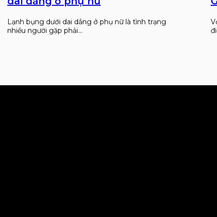
dai dẳng ở phụ nữ
G
Lạnh bụng dưới dai dẳng ở phụ nữ là tình trạng
V
nhiều người gặp phải…
đ