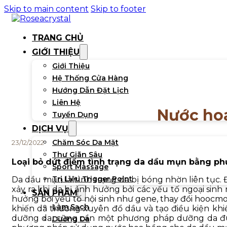
Skip to main content
Skip to footer
TRANG CHỦ
GIỚI THIỆU
Giới Thiệu
Hệ Thống Cửa Hàng
Hướng Dẫn Đặt Lịch
Liên Hệ
Nước ho
Tuyển Dụng
DỊCH VỤ
Chăm Sóc Da Mặt
23/12/2022
Thư Giãn Sâu
Loại bỏ dứt điểm tình trạng da dầu mụn bằng p
Sport Massage
Trị Liệu Trigger Point
Da dầu mụn là tình trạng da bị bóng nhờn liên tục
xảy ra khi da bị ảnh hưởng bởi các yếu tố ngoại sin
SẢN PHẨM
hưởng bởi yếu tố nội sinh như gene, thay đổi hoocm
Làm Sạch
khiến da thường xuyên đổ dầu và tạo điều kiện khiế
dưỡng da, cũng cần một phương pháp dưỡng da đún
Dưỡng Da