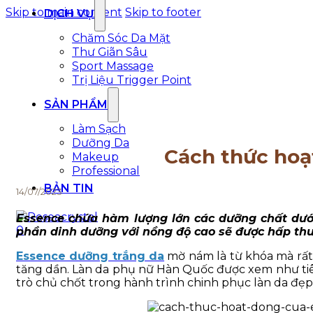
Skip to main content
Skip to footer
DỊCH VỤ
Chăm Sóc Da Mặt
Thư Giãn Sâu
Sport Massage
Trị Liệu Trigger Point
SẢN PHẨM
Làm Sạch
Dưỡng Da
Cách thức hoạ
Makeup
Professional
BẢN TIN
14/07/2023
Essence chứa hàm lượng lớn các dưỡng chất dưới
0
phần dinh dưỡng với nồng độ cao sẽ được hấp thu 
Essence dưỡng trắng da
mờ nám là từ khóa mà rất 
tăng dần. Làn da phụ nữ Hàn Quốc được xem như tiêu
trò chủ chốt trong hành trình chinh phục làn da đẹp