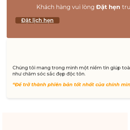
Khách hàng vui lòng
Đặt hẹn
tr
Đặt lịch hẹn
Chúng tôi mang trong mình một niềm tin giúp toàn
như chăm sóc sắc đẹp độc tôn.
“Để trở thành phiên bản tốt nhất của chính mì