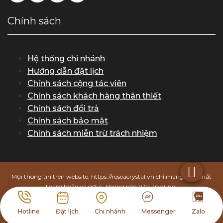
Chính sách
Hệ thống chi nhánh
Hướng dẫn đặt lịch
Chính sách cộng tác viên
Chính sách khách hàng thân thiết
Chính sách đổi trả
Chính sách bảo mật
Chính sách miễn trừ trách nhiệm
Mọi thông tin trên website: https://roseacrystal.vn chỉ mang tính chất
tham khảo và gợi ý, không nên tự ý áp dụng.
Rosea Crystal từ chối chịu trách nhiệm trong trường hợp khách hàng
tự tiện thực hiện các phương pháp làm đẹp mà không tuân theo
Hotline
Đặt lịch
Chi nhánh
Messenger
Zalo
hướng dẫn và chỉ định của bác sĩ, chuyên gia.