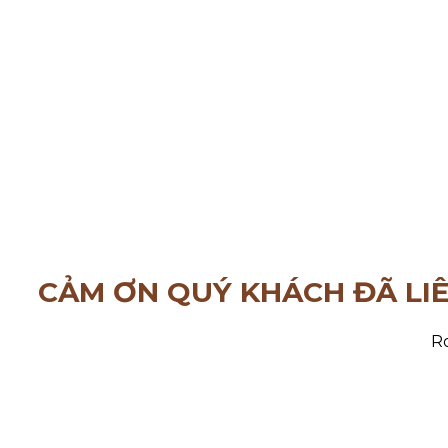
CẢM ƠN QUÝ KHÁCH ĐÃ LI
Ro