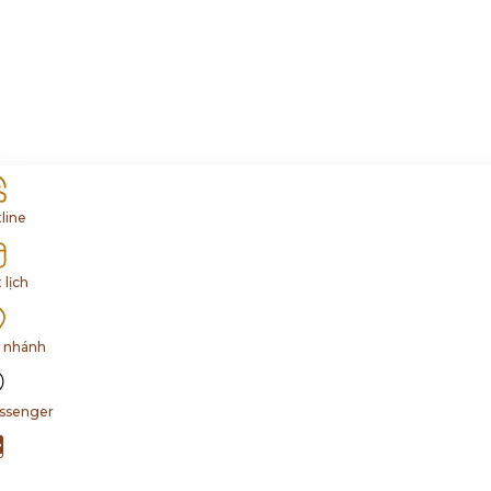
line
 lịch
i nhánh
ssenger