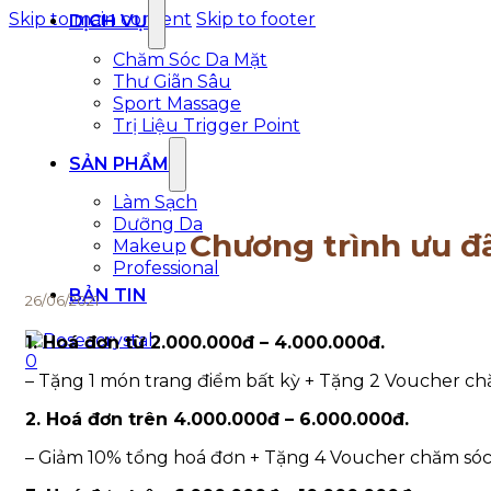
Skip to main content
Skip to footer
DỊCH VỤ
Chăm Sóc Da Mặt
Thư Giãn Sâu
Sport Massage
Trị Liệu Trigger Point
SẢN PHẨM
Làm Sạch
Dưỡng Da
Chương trình ưu đ
Makeup
Professional
BẢN TIN
26/06/2021
1. Hoá đơn từ 2.000.000đ – 4.000.000đ.
0
– Tặng 1 món trang điểm bất kỳ + Tặng 2 Voucher c
2. Hoá đơn trên 4.000.000đ – 6.000.000đ.
– Giảm 10% tổng hoá đơn + Tặng 4 Voucher chăm só