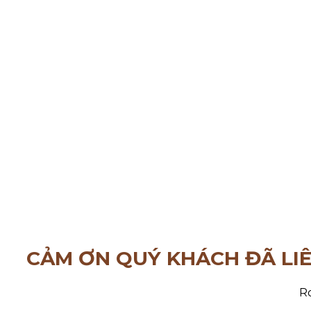
CẢM ƠN QUÝ KHÁCH ĐÃ LI
Ro