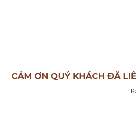
CẢM ƠN QUÝ KHÁCH ĐÃ LI
Ro