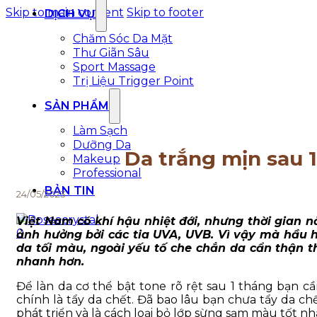
Skip to main content
Skip to footer
DỊCH VỤ
Chăm Sóc Da Mặt
Thư Giãn Sâu
Sport Massage
Trị Liệu Trigger Point
SẢN PHẨM
Làm Sạch
Dưỡng Da
Da trắng mịn sau 
Makeup
Professional
BẢN TIN
24/05/2023
Việt Nam có khí hậu nhiệt đới, nhưng thời gian 
0
ảnh hưởng bởi các tia UVA, UVB. Vì vậy mà hầu 
da tối màu, ngoài yếu tố che chắn da cẩn thận t
nhanh hơn.
Để làn da cơ thể bật tone rõ rệt sau 1 tháng bạn c
chính là tẩy da chết. Đã bao lâu bạn chưa tẩy da chế
phát triển và là cách loại bỏ lớp sừng sạm màu tốt nh