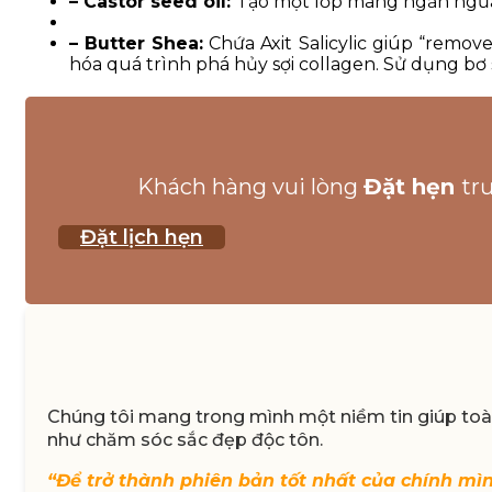
– Castor seed oil:
Tạo một lớp màng ngăn ngừa
– Butter Shea:
Chứa Axit Salicylic giúp “remov
hóa quá trình phá hủy sợi collagen. Sử dụng bơ
Khách hàng vui lòng
Đặt hẹn
tr
Đặt lịch hẹn
Chúng tôi mang trong mình một niềm tin giúp toàn
như chăm sóc sắc đẹp độc tôn.
“Để trở thành phiên bản tốt nhất của chính mì