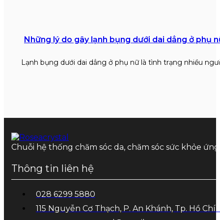
Những lý do gây lạnh bụng dưới dai dẳng ở phụ n
Lạnh bụng dưới dai dẳng ở phụ nữ là tình trạng nhiều ngư
Chuỗi hệ thống chăm sóc da, chăm sóc sức khỏe ứn
Thông tin liên hệ
028 6299 5880
115 Nguyễn Cơ Thạch, P. An Khánh, Tp. Hồ Chí