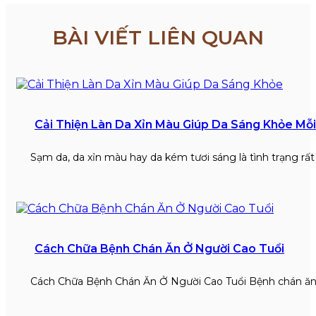
BÀI VIẾT LIÊN QUAN
Cải Thiện Làn Da Xỉn Màu Giúp Da Sáng Khỏe Mỗ
Sạm da, da xỉn màu hay da kém tươi sáng là tình trạng rấ
Cách Chữa Bệnh Chán Ăn Ở Người Cao Tuổi
Cách Chữa Bệnh Chán Ăn Ở Người Cao Tuổi Bệnh chán ăn