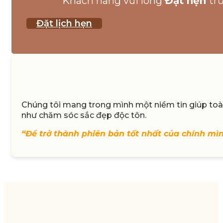
Khách hàng vui lòng
Đặt hẹn
tr
Đặt lịch hẹn
Chúng tôi mang trong mình một niềm tin giúp toàn
như chăm sóc sắc đẹp độc tôn.
“Để trở thành phiên bản tốt nhất của chính mì