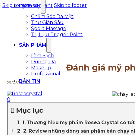
Skip to main content
Skip to footer
DỊCH VỤ
Chăm Sóc Da Mặt
Thư Giãn Sâu
Sport Massage
Trị Liệu Trigger Point
SẢN PHẨM
Làm Sạch
Dưỡng Da
Đánh giá mỹ ph
Makeup
Professional
BẢN TIN
29/05/2021
0
Mục lục
1. Thương hiệu mỹ phẩm Rosea Crystal có tố
2. Review những dòng sản phẩm bán chạy nh