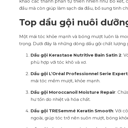
khảo các thành phần tự thiên nhiên như bồ kết, c
đầu mà còn giúp làm sạch da đầu, bổ sung tinh ch
Top dầu gội nuôi dưỡn
Một mái tóc khỏe mạnh và bóng mượt luôn là mong
trọng. Dưới đây là những dòng dầu gội chất lượng 
Dầu gội Kerastase Nutritive Bain Satin 2
: 
phù hợp với tóc khô và xơ.
Dầu gội L’Oréal Professionnel Serie Exper
mái tóc mềm mượt, khỏe mạnh.
Dầu gội Moroccanoil Moisture Repair
: Chứ
hư tổn do nhiệt và hóa chất.
Dầu gội TRESemmé Keratin Smooth
: Với 
ngoài, giúp tóc trở nên suôn mượt, bóng khỏ