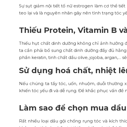
Sự sụt giảm nội tiết tố nữ estrogen làm cơ thể ti
teo lại và là nguyên nhân gây nên tình trạng tóc yế
Thiếu Protein, Vitamin B v
Thiếu hụt chất dinh dưỡng không chỉ ảnh hưởng đế
ta cần phải bổ sung chất dinh dưỡng đầy đủ hằng 
phần keratin, tinh chất dầu olive, jojoba, argan,… 
Sử dụng hoá chất, nhiệt l
Nếu chúng ta tẩy tóc, uốn, nhuộm, duỗi thường x
khiến tóc yếu đi và dễ rụng. Để khắc phục vấn đề 
Làm sao để chọn mua dầu 
Rất nhiều loại dầu gội chống rụng tóc và kích th