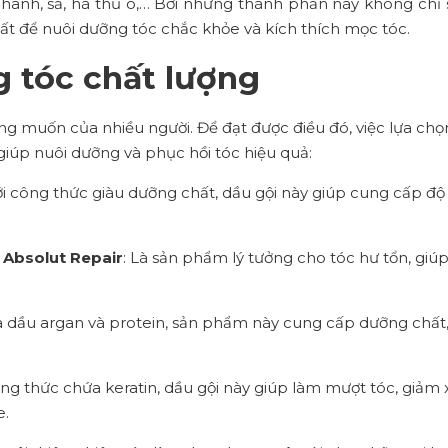
hanh, sả, hà thủ ô,… Bởi những thành phần này không chỉ 
ất để nuôi dưỡng tóc chắc khỏe và kích thích mọc tóc.
g tóc chất lượng
 muốn của nhiều người. Để đạt được điều đó, việc lựa chọ
giúp nuôi dưỡng và phục hồi tóc hiệu quả:
Với công thức giàu dưỡng chất, dầu gội này giúp cung cấp độ
t Absolut Repair
: Là sản phẩm lý tưởng cho tóc hư tổn, giúp
a dầu argan và protein, sản phẩm này cung cấp dưỡng chất, 
công thức chứa keratin, dầu gội này giúp làm mượt tóc, giảm
e.