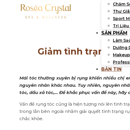
Chăm S
Thư Giã
Sport 
Trị Liệu
SẢN PHẨM
Làm Sạ
Dưỡng 
Giảm tình trạng tóc
Makeup
Profess
BẢN TIN
Mái tóc thường xuyên bị rụng khiến nhiều chị e
nguyên nhân khác nhau. Tuy nhiên, nguyên nhâ
tóc, dầu xả tóc,… Để khắc phục vấn đề này, hãy
Vấn đề rụng tóc cũng là hiện tượng nói lên tình t
trong lẫn bên ngoài nhằm giải quyết tình trạng rụ
chắc khỏe.