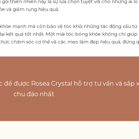
 gội thiên nhiên này là sự lựa chọn tuyệt vời cho những ai lo 
e và giảm rụng hiệu quả.
 khỏe mạnh mà còn bảo vệ tóc khỏi những tác động xấu từ m
i kết quả tốt nhất. Một mái tóc bóng khỏe không chỉ giúp 
thức chăm sóc cơ thể và các mẹo làm đẹp hiệu quả, đừng 
c để được Rosea Crystal hỗ trợ tư vấn và sắp
chu đáo nhất