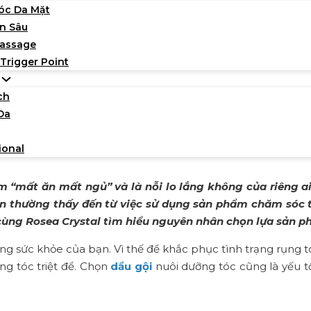
óc Da Mặt
n Sâu
Massage
 Trigger Point
ch
Da
 gãy rụng nhờ chọn đúng dầ
29/05/2023
ional
m “mất ăn mất ngủ” và là nỗi lo lắng không của riêng a
n thường thấy đến từ việc sử dụng sản phẩm chăm sóc 
 cùng Rosea Crystal tìm hiểu nguyên nhân chọn lựa sản 
rạng sức khỏe của bạn. Vì thế để khắc phục tình trạng rụn
ng tóc triệt để. Chọn
dầu gội
nuôi dưỡng tóc cũng là yếu tố