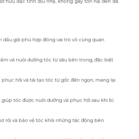
sở hữu đặc tính dịu nhẹ, không gây tổn hại đến da
n dầu gội phù hợp đóng vai trò vô cùng quan
 ẩm và nuôi dưỡng tóc từ sâu bên trong, đặc biệt
 phục hồi và tái tạo tóc từ gốc đến ngọn, mang lại
giúp tóc được nuôi dưỡng và phục hồi sau khi bị
 xơ rối và bảo vệ tóc khỏi những tác động bên