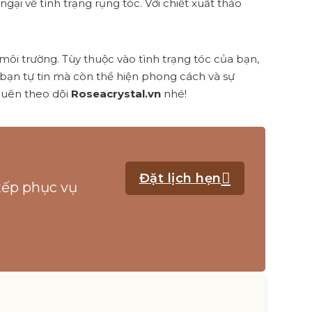
ngại về tình trạng rụng tóc. Với chiết xuất thảo
ôi trường. Tùy thuộc vào tình trạng tóc của bạn,
bạn tự tin mà còn thể hiện phong cách và sự
quên theo dõi
Roseacrystal.vn
nhé!
Đặt lịch hẹn
 xếp phục vụ