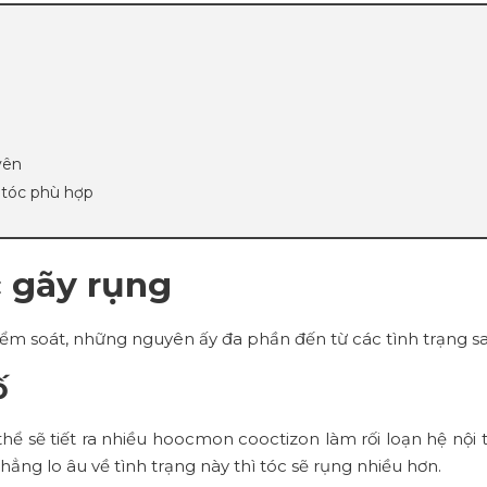
yên
 tóc phù hợp
 gãy rụng
ểm soát, những nguyên ấy đa phần đến từ các tình trạng sa
ố
hể sẽ tiết ra nhiều hoocmon cooctizon làm rối loạn hệ nội ti
ẳng lo âu về tình trạng này thì tóc sẽ rụng nhiều hơn.