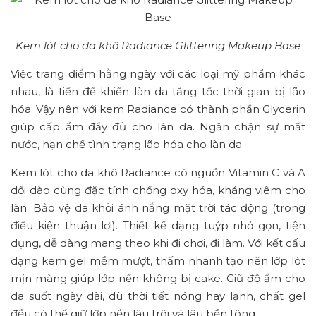
Kem lót cho da khô Radiance Glittering Makeup Base
Việc trang điểm hằng ngày với các loại mỹ phẩm khác
nhau, là tiền đề khiến làn da tăng tốc thời gian bị lão
hóa. Vậy nên với kem Radiance có thành phần Glycerin
giúp cấp ẩm đầy đủ cho làn da. Ngăn chặn sự mất
nước, hạn chế tình trạng lão hóa cho làn da.
Kem lót cho da khô Radiance có nguồn Vitamin C và A
dồi dào cùng đặc tính chống oxy hóa, kháng viêm cho
làn. Bảo vệ da khỏi ánh nắng mặt trời tác động (trong
điều kiện thuận lợi). Thiết kế dạng tuýp nhỏ gọn, tiện
dụng, dễ dàng mang theo khi đi chơi, đi làm. Với kết cấu
dạng kem gel mềm mượt, thấm nhanh tạo nên lớp lót
mịn màng giúp lớp nền không bị cake. Giữ độ ẩm cho
da suốt ngày dài, dù thời tiết nóng hay lạnh, chất gel
đều có thể giữ lớp nền lâu trôi và lâu bền tông.