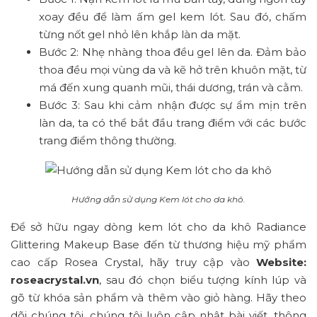
xoay đều để làm ấm gel kem lót. Sau đó, chấm
từng nốt gel nhỏ lên khắp làn da mặt.
Bước 2: Nhẹ nhàng thoa đều gel lên da. Đảm bảo
thoa đều mọi vùng da và kẽ hở trên khuôn mặt, từ
má đến xung quanh mũi, thái dương, trán và cằm.
Bước 3: Sau khi cảm nhận được sự ẩm mịn trên
làn da, ta có thể bắt đầu trang điểm với các bước
trang điểm thông thường.
Hướng dẫn sử dụng Kem lót cho da khô.
Để sở hữu ngay dòng kem lót cho da khô Radiance
Glittering Makeup Base đến từ thương hiệu mỹ phẩm
cao cấp Rosea Crystal, hãy truy cập vào
Website:
roseacrystal.vn
, sau đó chọn biểu tượng kính lúp và
gõ từ khóa sản phẩm và thêm vào giỏ hàng. Hãy theo
dõi chúng tôi, chúng tôi luôn cập nhật bài viết, thông