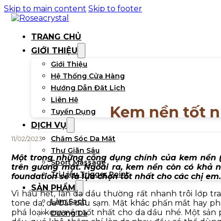
Skip to main content
Skip to footer
TRANG CHỦ
GIỚI THIỆU
Giới Thiệu
Hệ Thống Cửa Hàng
Hướng Dẫn Đặt Lịch
Liên Hệ
Kem nền tốt n
Tuyển Dụng
DỊCH VỤ
Chăm Sóc Da Mặt
11/02/2023
Thư Giãn Sâu
Một trong những công dụng chính của kem nền (
Sport Massage
trên gương mặt. Ngoài ra, kem nền còn có khả nă
Trị Liệu Trigger Point
foundation sẽ là lựa chọn tốt nhất cho các chị em.
SẢN PHẨM
Vì hầu hết, làn da dầu thường rất nhanh trôi lớp tr
Làm Sạch
tone da, da bắt đầu sạm. Mặt khác phấn mắt hay ph
phá loại kem nền tốt nhất cho da dầu nhé. Một sả
Dưỡng Da