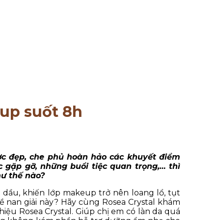
up suốt 8h
ợc đẹp, che phủ hoàn hảo các khuyết điểm
 gặp gỡ, những buổi tiệc quan trọng,… thì
như thế nào?
t dầu, khiến lớp makeup trở nên loang lổ, tụt
ề nan giải này? Hãy cùng Rosea Crystal khám
iệu Rosea Crystal. Giúp chị em có làn da quá