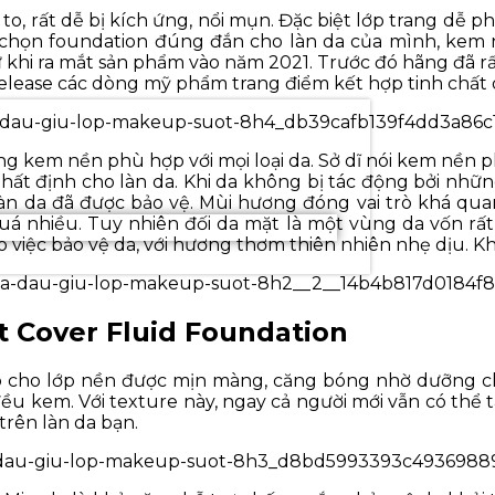
, rất dễ bị kích ứng, nổi mụn. Đặc biệt lớp trang dễ pha
ựa chọn foundation đúng đắn cho làn da của mình, kem
 khi ra mắt sản phẩm vào năm 2021. Trước đó hãng đã 
release các dòng mỹ phẩm trang điểm kết hợp tinh chất
g kem nền phù hợp với mọi loại da. Sở dĩ nói kem nền ph
t định cho làn da. Khi da không bị tác động bởi nhữn
, làn da đã được bảo vệ. Mùi hương đóng vai trò khá qu
 nhiều. Tuy nhiên đối da mặt là một vùng da vốn rất
ào việc bảo vệ da, với hương thơm thiên nhiên nhẹ dịu. 
t Cover Fluid Foundation
úp cho lớp nền được mịn màng, căng bóng nhờ dưỡng c
 đều kem. Với texture này, ngay cả người mới vẫn có t
trên làn da bạn.