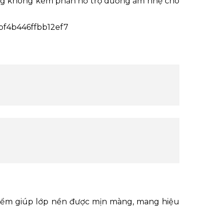
ưng không kém phần hỗ trợ dưỡng ẩm nhẹ cho
 điểm giúp lớp nền được mịn màng, mang hiệu