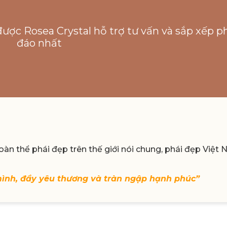
được Rosea Crystal hỗ trợ tư vấn và sắp xếp p
đáo nhất
àn thể phái đẹp trên thế giới nói chung, phái đẹp Việt
mình, đầy yêu thương và tràn ngập hạnh phúc”