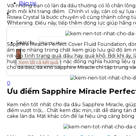
Bản tin
Với những bạn có làn da dầu thường có lỗ chân lông to
ảnh mỗi khi trang điểm. Chính vì vậy, cần có sự l
Rosea Crystal là bước chuyển vô cùng thành công từ
Whitening. Điều này, tiếp thêm động lực giúp hãng 
Search ...
Sapphire Miracle Perfect Cover Fluid Foundation, dòn
ẩm nhẹ nhàng trong chất kem giúp lưu giữ độ ẩm nhấ
rơi vào tình trạng quá dầu hay quá khô. Bởi khi ấy
hương quá đậm nồng nặc đồng nghĩa hương liệu quá
Xem tất cả kết quả
cho da dầu, da khô Sapphire Miracle chỉ tập trung v
0
Ưu điểm Sapphire Miracle Perfec
Kem nền tốt nhất cho da dầu Sapphire Miracle, gi
điểm vượt trội,… Chất kem đặc mịn, rất dễ dàng tán
cake làn da. Mặt khác còn để lại hiệu ứng căng bóng 