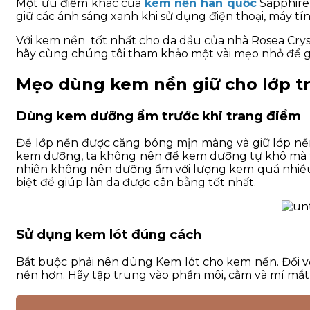
Một ưu điểm khác của
kem nền hàn quốc
Sapphire 
giữ các ánh sáng xanh khi sử dụng điện thoại, máy tí
Với kem nền tốt nhất cho da dầu của nhà Rosea Cryst
hãy cùng chúng tôi tham khảo một vài mẹo nhỏ để gi
Mẹo dùng kem nền giữ cho lớp tr
Dùng kem dưỡng ẩm trước khi trang điểm
Để lớp nền được căng bóng mịn màng và giữ lớp nền
kem dưỡng, ta không nên để kem dưỡng tự khô mà t
nhiên không nên dưỡng ẩm với lượng kem quá nhiều.
biệt để giúp làn da được cân bằng tốt nhất.
Sử dụng kem lót đúng cách
Bắt buộc phải nên dùng Kem lót cho kem nền. Đối vớ
nền hơn. Hãy tập trung vào phần môi, cằm và mí mắt 