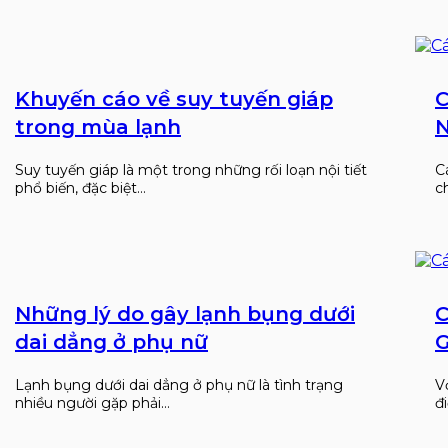
Khuyến cáo về suy tuyến giáp
C
trong mùa lạnh
N
Suy tuyến giáp là một trong những rối loạn nội tiết
C
phổ biến, đặc biệt…
c
Những lý do gây lạnh bụng dưới
C
dai dẳng ở phụ nữ
G
Lạnh bụng dưới dai dẳng ở phụ nữ là tình trạng
V
nhiều người gặp phải…
đ