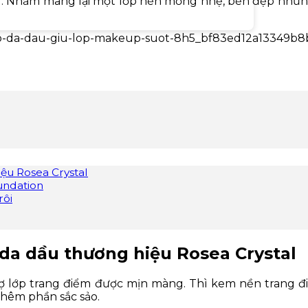
ùng. Nhằm mang lại một lớp nền mỏng nhẹ, bền đẹp nh
ệu Rosea Crystal
undation
rôi
da dầu thương hiệu Rosea Crystal
trợ lớp trang điểm được mịn màng. Thì kem nền trang
thêm phần sắc sảo.