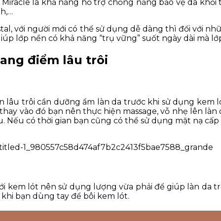
Miracle là khả năng hỗ trợ chống nắng bảo vệ da khỏi 
nh,…
al, với người mới có thể sử dụng dễ dàng thì đối với n
úp lớp nền có khả năng “trụ vững” suốt ngày dài mà lớ
ang điểm lâu trôi
 lâu trôi cần dưỡng ẩm làn da trước khi sử dụng kem l
hay vào đó bạn nên thực hiện massage, vỗ nhẹ lên là
 Nếu có thời gian bạn cũng có thể sử dụng mặt nạ cấp
i kem lót nên sử dụng lượng vừa phải để giúp làn da tr
khi bạn dùng tay để bôi kem lót.