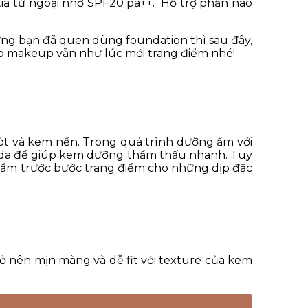
tia tử ngoại nhờ SPF20 pa++. Hỗ trợ phần nào
hững bạn đã quen dùng foundation thì sau đây,
p makeup vẫn như lúc mới trang điểm nhé!.
ót và kem nền. Trong quá trình dưỡng ẩm với
n da để giúp kem dưỡng thẩm thấu nhanh. Tuy
 ẩm trước bước trang điểm cho những dịp đặc
ở nên mịn màng và dễ fit với texture của kem