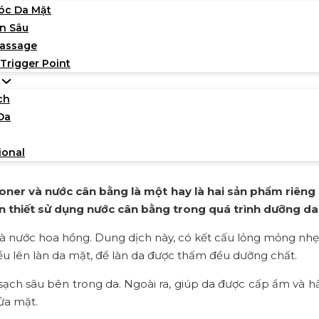
óc Da Mặt
n Sâu
Massage
 Trigger Point
ch
Da
gì? Có cần thiết sử dụng nư
30/08/2022
ional
toner và nước cân bằng là một hay là hai sản phẩm riêng
ần thiết sử dụng nước cân bằng trong quá trình dưỡng d
là nước hoa hồng. Dung dịch này, có kết cấu lỏng mỏng nh
ều lên làn da mặt, để làn da được thấm đều dưỡng chất.
sạch sâu bên trong da. Ngoài ra, giúp da được cấp ẩm và h
ửa mặt.