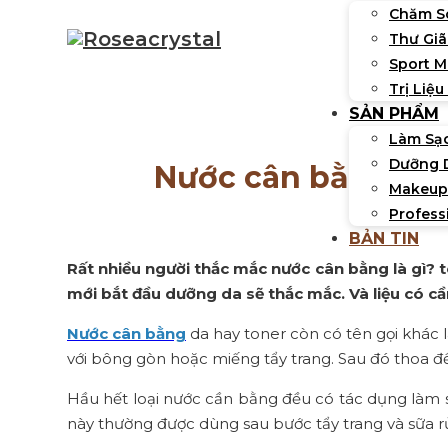
Chăm S
Thư Giã
Sport 
Trị Liệu
SẢN PHẨM
Làm Sạ
Dưỡng 
Nước cân bằng là 
Makeup
Profess
BẢN TIN
Rất nhiều người thắc mắc nước cân bằng là gì? 
mới bắt đầu dưỡng da sẽ thắc mắc. Và liệu có c
Nước cân bằng
da hay toner còn có tên gọi khác 
với bông gòn hoặc miếng tẩy trang. Sau đó thoa đ
Hầu hết loại nước cần bằng đều có tác dụng làm 
này thường được dùng sau bước tẩy trang và sữa r