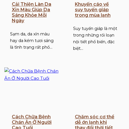
Cải Thiện Làn Da
Khuyến cáo về
Xỉn Màu Giúp Da
suy tuyến giáp
Sáng Khỏe Mỗi
trong mùa lạnh
Ngày
Suy tuyến giáp là một
Sạm da, da xỉn màu
trong những rối loạn
hay da kém tươi sáng
nội tiết phổ biến, đặc
là tình trạng rất phổ…
biệt…
Cách Chữa Bệnh
Chăm sóc cơ thể
Chán Ăn Ở Người
dễ ớn lạnh khi
Cao Tuổi
thay đổi thời tiết