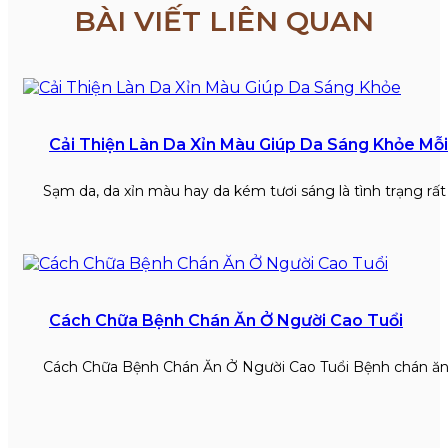
BÀI VIẾT LIÊN QUAN
Cải Thiện Làn Da Xỉn Màu Giúp Da Sáng Khỏe Mỗ
Sạm da, da xỉn màu hay da kém tươi sáng là tình trạng rấ
Cách Chữa Bệnh Chán Ăn Ở Người Cao Tuổi
Cách Chữa Bệnh Chán Ăn Ở Người Cao Tuổi Bệnh chán ăn