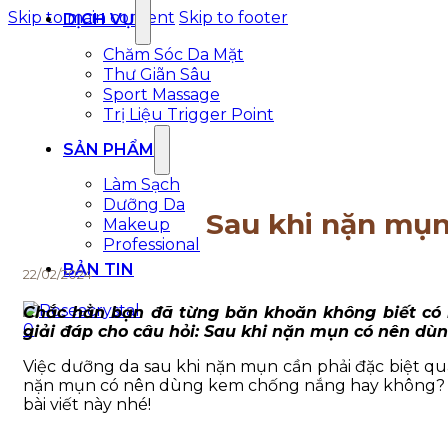
Skip to main content
Skip to footer
DỊCH VỤ
Chăm Sóc Da Mặt
Thư Giãn Sâu
Sport Massage
Trị Liệu Trigger Point
SẢN PHẨM
Làm Sạch
Dưỡng Da
Sau khi nặn mụ
Makeup
Professional
BẢN TIN
22/02/2024
Chắc hẳn bạn đã từng băn khoăn không biết có n
0
giải đáp cho câu hỏi: Sau khi nặn mụn có nên dù
Việc dưỡng da sau khi nặn mụn cần phải đặc biệt qua
nặn mụn có nên dùng kem chống nắng hay không? Và
bài viết này nhé!