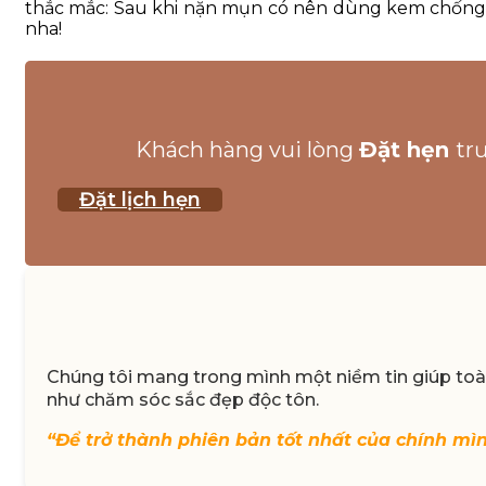
thắc mắc: Sau khi nặn mụn có nên dùng kem chống 
nha!
Khách hàng vui lòng
Đặt hẹn
tr
Đặt lịch hẹn
Chúng tôi mang trong mình một niềm tin giúp toàn
như chăm sóc sắc đẹp độc tôn.
“Để trở thành phiên bản tốt nhất của chính mì