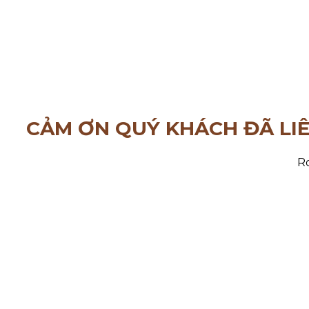
CẢM ƠN QUÝ KHÁCH ĐÃ LI
Ro