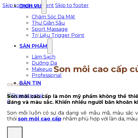
Skip to main content
Skip to footer
DỊCH VỤ
Chăm Sóc Da Mặt
Thư Giãn Sâu
Sport Massage
Trị Liệu Trigger Point
SẢN PHẨM
Làm Sạch
Dưỡng Da
Son môi cao cấp c
Makeup
Professional
BẢN TIN
03/10/2022
Son môi cao cấp là món mỹ phẩm không thể thiếu
0
dáng và màu sắc. Khiến nhiều người băn khoăn kh
Son môi luôn có sự đa dạng về mẫu mã, màu sắc v
thỏi
son môi cao cấp
nhằm phù hợp với làn da, màu t