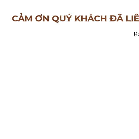
CẢM ƠN QUÝ KHÁCH ĐÃ LI
Ro