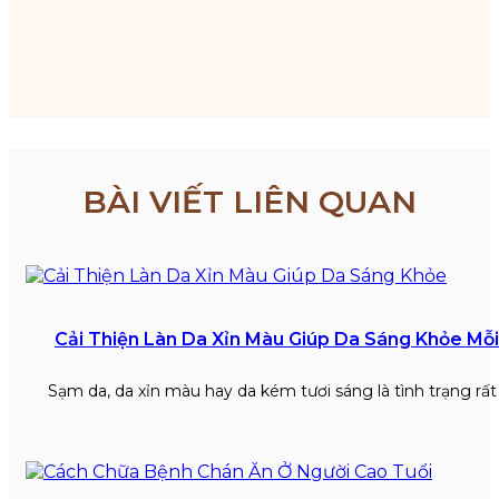
BÀI VIẾT LIÊN QUAN
Cải Thiện Làn Da Xỉn Màu Giúp Da Sáng Khỏe Mỗ
Sạm da, da xỉn màu hay da kém tươi sáng là tình trạng rấ