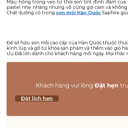
Màu hồng trong veo từ thỏi son tint đình đám của
pastel nhẹ nhàng nhưng vô cùng gợi cảm và không k
Chất dưỡng có trong
son môi Hàn Quốc
Saphire giú
Để sở hữu son môi cao cấp của Hàn Quốc thuộc thươ
kính lúp và gõ từ khóa sản phẩm và thêm vào giỏ hàn
Ưu Đãi lớn dành cho khách hàng mỗi ngày. Mọi thắc 
Khách hàng vui lòng
Đặt hẹn
tr
Đặt lịch hẹn