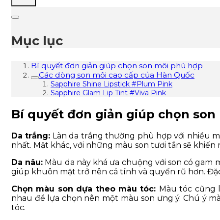
Mục lục
Bí quyết đơn giản giúp chọn son môi phù hợp
Các dòng son môi cao cấp của Hàn Quốc
Sapphire Shine Lipstick #Plum Pink
Sapphire Glam Lip Tint #Viva Pink
Bí quyết đơn giản giúp chọn so
Da trắng:
Làn da trắng thường phù hợp với nhiều màu
nhất. Mặt khác, với những màu son tươi tắn sẽ khiến
Da nâu:
Màu da này khá ưa chuộng với son có gam m
giúp khuôn mặt trở nên cá tính và quyến rũ hơn. Đặc 
Chọn màu son dựa theo màu tóc:
Màu tóc cũng l
nhau để lựa chọn nên một màu son ưng ý. Chú ý m
tóc.