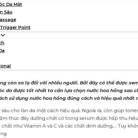
óc Da Mặt
n Sâu
Massage
 Trigger Point
ch
Da
ng toner nước hoa hồng đún
14/01/2023
ional
còn xa lạ đối với nhiều người. Bởi đây có thể được xem l
c da được tốt nhất ta cần lựa chọn nước hoa hồng sao c
cách sử dụng nước hoa hồng đúng cách và hiệu quả nhất 
sâu cho làn da một cách hiệu quả. Ngoài ra, còn giúp tone
phẩm thúc đẩy dưỡng chất có trong serum được hấp thu hiệ
 chất như Vitamin A và C và các chất dinh dưỡng,… Tuy kh
ụng.