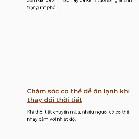
Sạm da, da xỉn màu hay da kém tươi sáng là tình
trạng rất phổ…
Chăm sóc cơ thể dễ ớn lạnh khi
thay đổi thời tiết
Khi thời tiết chuyển mùa, nhiều người có cơ thể
nhạy cảm với nhiệt độ,…