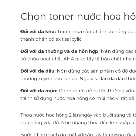
Chọn toner nước hoa h
Đối với da khô:
Tránh mua sản phẩm có nồng độ c
thành phần có axit salicylic.
Đối với da thường và da hỗn hợp:
Nên dùng các s
có chứa hoạt chất AHA giúp tẩy tế bào chết nhẹ n
Đối với da dầu:
Nên dùng các sản phẩm có độ dưỡn
thường xuyên cho làn da. Ngoài ra, làn da dầu th
Đối với da mụn:
Da mụn rất dễ bị tổn thương với cá
tránh sử dụng nước hoa hồng có mùi hắc vì rất dễ 
Thoa nước hoa hồng 2 lần/ngày vào buổi sáng và tố
hoa hồng vừa đủ. Nhẹ nhàng thoa đều lên khắp k
Bước 1 Làm sạch da mặt với sáp tẩy trang/sữa rửa