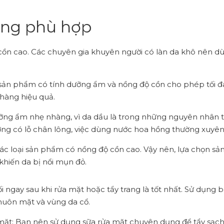
ồng phù hợp
ồn cao. Các chuyên gia khuyên người có làn da khô nên d
ản phẩm có tính dưỡng ẩm và nồng độ cồn cho phép tối đa 
hàng hiệu quả.
g ẩm nhẹ nhàng, vì da dầu là trong những nguyên nhân t
ường có lỗ chân lông, việc dùng nước hoa hồng thường xuyên
c loại sản phẩm có nồng độ cồn cao. Vậy nên, lựa chọn sản 
khiến da bị nổi mụn đỏ.
i ngay sau khi rửa mặt hoặc tẩy trang là tốt nhất. Sử dụng
huôn mặt và vùng da cổ.
 mặt: Bạn nên sử dụng sữa rửa mặt chuyên dụng để tẩy sạch 