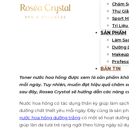
Chăm S
Thư Giã
Sport 
Trị Liệu
SẢN PHẨM
Làm Sạ
Dưỡng 
Sử dụ
Makeup
Profess
BẢN TIN
Toner nước hoa hồng được xem là sản phẩm không 
mỗi ngày. Tuy nhiên, muốn đạt hiệu quả chăm só
sau đây, Rosea Crystal sẽ hướng dẫn các nàng 
Nước hoa hồng có tác dụng thần kỳ giúp làm sạch 
dưỡng chất thiết yêu mỗi ngày. Đây cũng là sản 
nước hoa hồng dưỡng trắng
có một số hoạt dưỡng
giúp làn da tươi trẻ rạng ngời theo từng ngày sử d