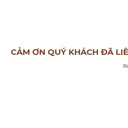
CẢM ƠN QUÝ KHÁCH ĐÃ LI
Ro