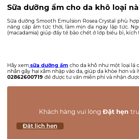
Sữa dưỡng ẩm cho da khô loại nà
Sữa dưỡng Smooth Emulsion Rosea Crystal phù hợp v
năng cấp ẩm tức thời, làm mịn da ngay lập tức. Ngo
(macadamia) giúp đẩy tế bào chết ở lớp biểu bì, kích t
Hãy xem
sữa dưỡng ẩm
cho da khô như một loại lá
nhân gây hại xâm nhập vào da, giúp da khỏe hơn và ít
02862600719
để được tư vấn miễn phí và nhận được
Khách hàng vui lòng
Đặt hẹn
tr
Đặt lịch hẹn