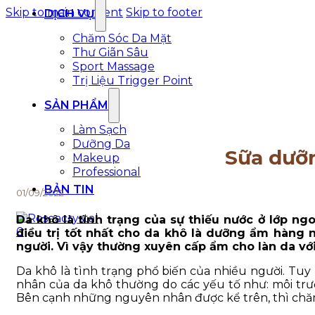
Skip to main content
Skip to footer
DỊCH VỤ
Chăm Sóc Da Mặt
Thư Giãn Sâu
Sport Massage
Trị Liệu Trigger Point
SẢN PHẨM
Làm Sạch
Dưỡng Da
Sữa dưỡn
Makeup
Professional
BẢN TIN
01/09/2022
Da khô là tình trạng của sự thiếu nước ở lớp ng
0
điều trị tốt nhất cho da khô là dưỡng ẩm hàng 
người. Vì vậy thường xuyên cấp ẩm cho làn da vớ
Da khô là tình trạng phổ biến của nhiều người. Tuy 
nhân của da khô thường do các yếu tố như: môi trường
Bên cạnh những nguyên nhân được kể trên, thì chăm 