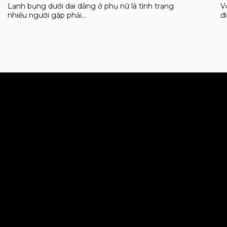
Lạnh bụng dưới dai dẳng ở phụ nữ là tình trạng
V
nhiều người gặp phải…
đ