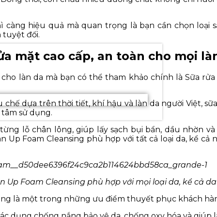
hì càng hiệu quả mà quan trọng là bạn cần chọn loại s
tuyệt đối.
ửa mặt cao cấp, an toàn cho mọi là
i cho làn da mà bạn có thể tham khảo chính là Sữa r
hế dựa trên thời tiết, khí hậu và làn da người Việt, 
n tâm sử dụng.
ng lỗ chân lông, giúp lấy sạch bụi bẩn, dầu nhờn và tàn
an Up Foam Cleansing phù hợp với tất cả loại da, kể cả
n Up Foam Cleansing phù hợp với mọi loại da, kể cả d
cũng là một trong những ưu điểm thuyết phục khách hà
 tác dụng chống nắng bảo vệ da, chống oxy hóa và giúp l