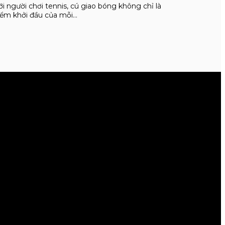
ới người chơi tennis, cú giao bóng không chỉ là
iểm khởi đầu của mỗi…