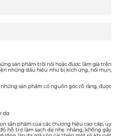
hững sản phẩm trôi nổi hoặc được làm giả trên
iện những dấu hiệu như bị kích ứng, nổi mụn,
ọn những sản phẩm có nguồn gốc rõ ràng, được
n da
họn sản phẩm của các thương hiệu cao cấp, uy
o đó hỗ trợ làm sạch da nhẹ nhàng, không gây
 dưỡng làn da mà còn cải thiện một số khuyết