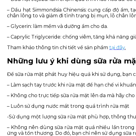
– Dầu hạt Simmondsia Chinensis: cung cấp độ ẩm, tạo
chân lông to và giảm đi tình trạng bị mụn, lỗ chân lôn
– Glycerin: làm mềm và dưỡng ẩm cho da.
– Caprylic Triglyceride: chống viêm, tăng khả năng 
Tham khảo thông tin chi tiết về sản phẩm
tại đây
.
Những lưu ý khi dùng sữa rửa mặ
Để sữa rửa mặt phát huy hiệu quả khi sử dụng, bạn c
– Làm sạch tay trước khi rửa mặt để hạn chế vi khuẩn
– Không cho trực tiếp sữa rửa mặt lên da mà hãy cho
– Luôn sử dụng nước mát trong quá trình rửa mặt
-Sử dụng một lượng sữa rửa mặt phù hợp, thông thườ
– Không nên dùng sữa rửa mặt quá nhiều lần trong 
ứng và tổn thương. Do đó, bạn chỉ nên sử dụng sữa r