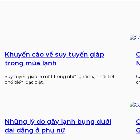
Khuyến cáo về suy tuyến giáp
C
trong mùa lạnh
N
Suy tuyến giáp là một trong những rối loạn nội tiết
C
phổ biến, đặc biệt…
c
Những lý do gây lạnh bụng dưới
C
dai dẳng ở phụ nữ
G