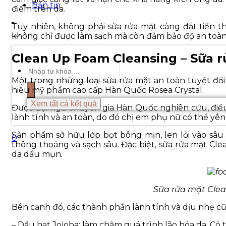
Bản tin
điểm trên da.
Tuy nhiên, không phải sữa rửa mặt càng đắt tiền t
không chỉ được làm sạch mà còn đảm bảo độ an toàn 
Clean Up Foam Cleansing – Sữa r
Search
...
Một trong những loại sữa rửa mặt an toàn tuyệt đố
hiệu mỹ phẩm cao cấp Hàn Quốc Rosea Crystal.
Xem tất cả kết quả
Được đội ngũ chuyên gia Hàn Quốc nghiên cứu, điều c
lành tính và an toàn, do đó chị em phụ nữ có thể yê
Sản phẩm sở hữu lớp bọt bông mịn, len lỏi vào sâu từ
0
thông thoáng và sạch sâu. Đặc biệt, sữa rửa mặt Cle
da dầu mụn.
Sữa rửa mặt Clea
Bên cạnh đó, các thành phần lành tính và dịu nhẹ 
– Dầu hạt Jojoba: làm chậm quá trình lão hóa da. Có