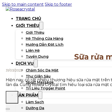
Skip to main content
Skip to footer
TRANG CHỦ
GIỚI THIỆU
Giới Thiệu
Hệ Thống Cửa Hàng
Hướng Dẫn Đặt Lịch
Liên Hệ
Sữa rửa m
Tuyển Dụng
DỊCH VỤ
Chăm Sóc Da Mặt
31/03/2022
Thư Giãn Sâu
Hiện nay, có rất nhiều thương hiệu sữa rửa mặt trên
Sport Massage
làn da. Cùng Rosea Crystal tìm hiểu loại sữa rửa mặt c
Trị Liệu Trigger Point
SẢN PHẨM
Làm Sạch
Dưỡng Da