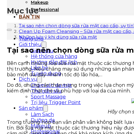
Makeup
Mục lục
Professional
BẢN TIN
Tại sao nên chọn dòng sữa rửa mặt cao cấp, uy tín
Clean Up Foam Cleansing – Sữa rửa mặt cao cấp, 
Những lưu ý khi dùng sữa rửa mặt
Trang chủ
Giới thiệu
Tại sao nên chọn dòng sữa rửa mặ
Giới thiệu
Hệ thống cửa hàng
Hướng dẫn đặt lịch
Bên cạnh những loại sữa rửa mặt thuộc các thương hi
Liên hệ
thị trường. Nếu chẳng may sử dụng những sản phẩm đ
Tuyển dụng
bào mòn da, đẩy nhanh tốc độ lão hóa,…
Dịch vụ
Do đó, chúng cần thận trọng trong việc lựa chọn mỹ
Chăm sóc da mặt
kiểm định chặt chẽ và phù hợp với loại da của mình.
Thư giãn sâu
Sport Massage
Trị liệu Trigger Point
Sản phẩm
Hãy chọn s
Làm Sạch
Dưỡng da
Trong trường hợp bạn vẫn phân vân không biết lựa c
Makeup
tín. Bởi sữa rửa mặt thuộc các thương hiệu này đượ
Professional
cảm giác căng rát và hạn chế khả năng kích ứng da.