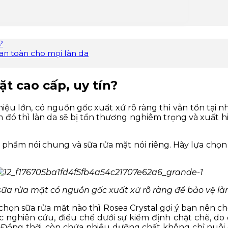
?
an toàn cho mọi làn da
t cao cấp, uy tín?
ệu lớn, có nguồn gốc xuất xứ rõ ràng thì vẫn tồn tại n
ó thì làn da sẽ bị tổn thương nghiêm trọng và xuất h
 phẩm nói chung và sữa rửa mặt nói riêng. Hãy lựa ch
ữa rửa mặt có nguồn gốc xuất xứ rõ ràng để bảo vệ là
họn sữa rửa mặt nào thì Rosea Crystal gợi ý bạn nên c
c nghiên cứu, điều chế dưới sự kiểm định chặt chẽ, d
 Đồng thời, còn chứa nhiều dưỡng chất không chỉ nuôi