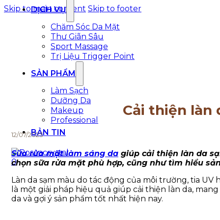
Skip to main content
Skip to footer
DỊCH VỤ
Chăm Sóc Da Mặt
Thư Giãn Sâu
Sport Massage
Trị Liệu Trigger Point
SẢN PHẨM
Làm Sạch
Dưỡng Da
Cải thiện làn
Makeup
Professional
BẢN TIN
12/07/2023
Sữa rửa mặt làm sáng da
giúp cải thiện làn da 
0
chọn sữa rửa mặt phù hợp, cũng như tìm hiểu sản
Làn da sạm màu do tác động của môi trường, tia UV ha
là một giải pháp hiệu quả giúp cải thiện làn da, mang
da và gợi ý sản phẩm tốt nhất hiện nay.