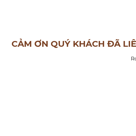
CẢM ƠN QUÝ KHÁCH ĐÃ LI
Ro