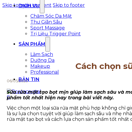
Skip to main content
Skip to footer
DỊCH VỤ
Chăm Sóc Da Mặt
Thư Giãn Sâu
Sport Massage
Trị Liệu Trigger Point
SẢN PHẨM
Làm Sạch
Dưỡng Da
Cách chọn sữ
Makeup
Professional
BẢN TIN
06/05/2023
Sữa rửa mặt tạo bọt mịn giúp làm sạch sâu và ma
0
phẩm tốt nhất hiện nay trong bài viết này.
Việc chọn một loại sữa rửa mặt phù hợp không chỉ gi
là sự lựa chọn tuyệt vời giúp làm sạch sâu và nhẹ nhàn
rửa mặt tạo bọt và cách lựa chọn sản phẩm tốt nhất 