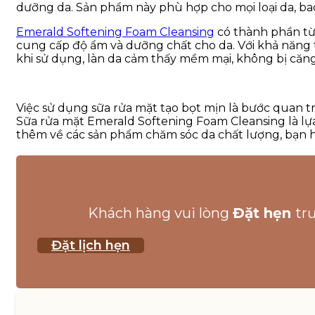
dưỡng da. Sản phẩm này phù hợp cho mọi loại da, bao
Emerald Softening Foam Cleansing
có thành phần từ
cung cấp độ ẩm và dưỡng chất cho da. Với khả năng t
khi sử dụng, làn da cảm thấy mềm mại, không bị căng r
Việc sử dụng sữa rửa mặt tạo bọt mịn là bước quan t
Sữa rửa mặt Emerald Softening Foam Cleansing là lựa
thêm về các sản phẩm chăm sóc da chất lượng, bạn
Khách hàng vui lòng
Đặt hẹn
tr
Đặt lịch hẹn