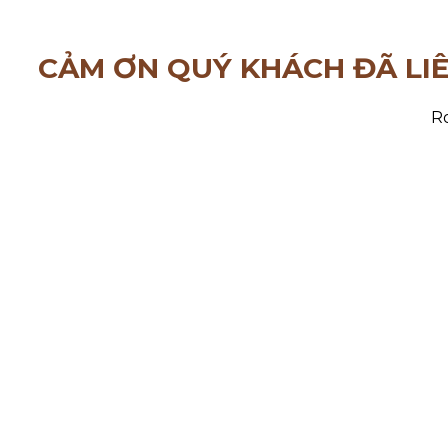
CẢM ƠN QUÝ KHÁCH ĐÃ LI
Ro