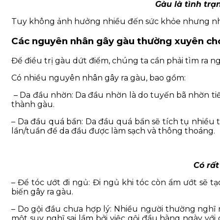
Gàu là tình trạ
Tuy không ảnh hưởng nhiều đến sức khỏe nhưng nhữ
Các nguyên nhân gây gàu thường xuyên ch
Để điều trị gàu dứt điểm, chúng ta cần phải tìm ra 
Có nhiều nguyên nhân gây ra gàu, bao gồm:
– Da đầu nhờn: Da đầu nhờn là do tuyến bã nhờn tiết
thành gàu.
– Da đầu quá bẩn: Da đầu quá bẩn sẽ tích tụ nhiều t
lần/tuần để da đầu được làm sạch và thông thoáng.
Có rất
– Để tóc ướt đi ngủ: Đi ngủ khi tóc còn ẩm ướt sẽ
biến gây ra gàu.
– Do gội đầu chưa hợp lý: Nhiều người thường nghĩ r
một suy nghĩ sai lầm bởi việc gội đầu hàng ngày với 