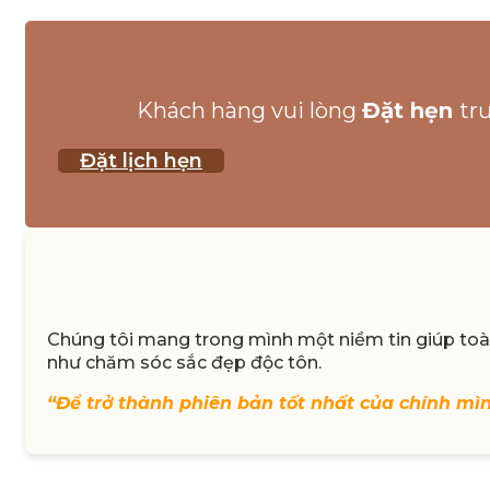
Khách hàng vui lòng
Đặt hẹn
tr
Đặt lịch hẹn
Chúng tôi mang trong mình một niềm tin giúp toàn
như chăm sóc sắc đẹp độc tôn.
“Để trở thành phiên bản tốt nhất của chính mì