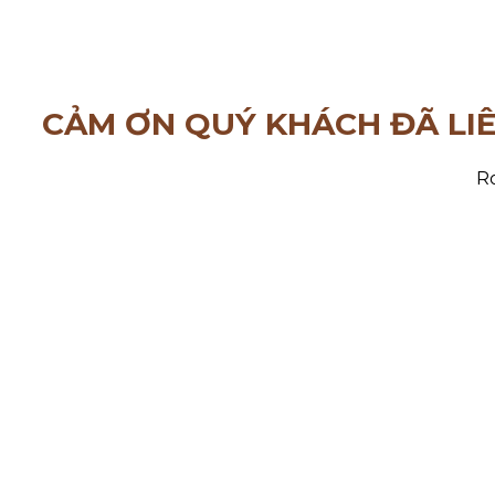
CẢM ƠN QUÝ KHÁCH ĐÃ LI
Ro