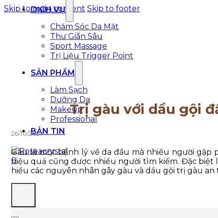
Skip to main content
Skip to footer
DỊCH VỤ
Chăm Sóc Da Mặt
Thư Giãn Sâu
Sport Massage
Trị Liệu Trigger Point
SẢN PHẨM
Làm Sạch
Dưỡng Da
Trị gàu với dầu gội 
Makeup
Professional
BẢN TIN
26/10/2021
Gàu là một bệnh lý về da đầu mà nhiều người gặp phả
0
hiệu quả cũng được nhiều người tìm kiếm. Đặc biệt 
hiểu các nguyên nhân gây gàu và dầu gội trị gàu an t