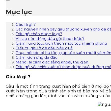
Mục lục
Gàu là gì ?
Các nguyên nhân gây gàu thường xuyên cho da đ
Dầu gội thảo dược là gì?
Vì sao nên dùng dầu gội thảo dược?
Giảm rụng tóc, kích thích mọc tóc nhanh chóng
Điều trị gàu ở da đầu hiệu quả
Phục hồi tóc bị hư tổn, giúp tóc suôn mượt và mề
Giảm kích ứng da đầu
Mang lại cảm giác sảng khoái, thư giãn
Dầu gội với chiết xuất từ thảo dược nuôi dưỡng m
Gàu là gì ?
Gàu là một tình trạng xuất hiện phổ biến ở mọi độ 
xuất hiện trong quá trình sản sinh tế bào mới và đà
nhiều mảng gàu lớn, dính vào tóc và rơi xuống vai áo