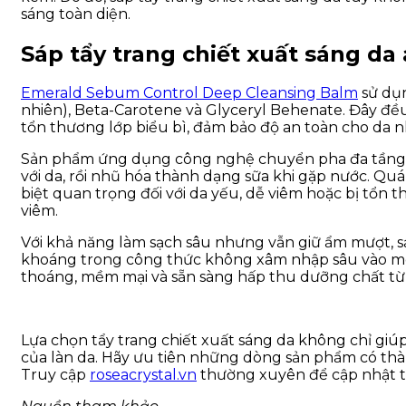
sáng toàn diện.
Sáp tẩy trang chiết xuất sáng da
Emerald Sebum Control Deep Cleansing Balm
sử dụn
nhiên), Beta-Carotene và Glyceryl Behenate. Đây đề
tổn thương lớp biểu bì, đảm bảo độ an toàn cho da n
Sản phẩm ứng dụng công nghệ chuyển pha đa tầng (M
với da, rồi nhũ hóa thành dạng sữa khi gặp nước. Quá
biệt quan trọng đối với da yếu, dễ viêm hoặc bị tổn t
viêm.
Với khả năng làm sạch sâu nhưng vẫn giữ ẩm mượt, s
khoáng trong công thức không xâm nhập sâu vào mô
thoáng, mềm mại và sẵn sàng hấp thu dưỡng chất từ 
Lựa chọn
tẩy trang chiết xuất sáng da
không chỉ giúp 
của làn da. Hãy ưu tiên những dòng sản phẩm có thàn
Truy cập
roseacrystal.vn
thường xuyên để cập nhật t