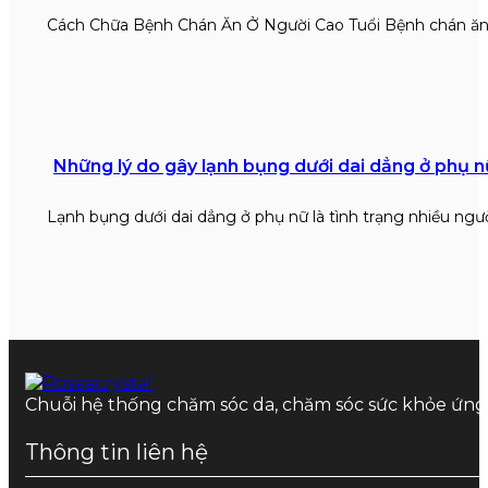
Cách Chữa Bệnh Chán Ăn Ở Người Cao Tuổi Bệnh chán ăn
Những lý do gây lạnh bụng dưới dai dẳng ở phụ n
Lạnh bụng dưới dai dẳng ở phụ nữ là tình trạng nhiều ngư
Chuỗi hệ thống chăm sóc da, chăm sóc sức khỏe ứn
Thông tin liên hệ