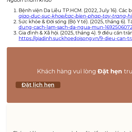
Nguồn tham khảo
Bệnh viện Da Liễu TP.HCM. (2022, July 16). Các 
giao-duc-suc-khoe/cac-bien-phap-tay-trang-h
Sức khỏe & Đời sống (Bộ Y tế). (2025, tháng 6).
dung-cach-lam-sach-da-ngua-mun-169250607
Gia đình & Xã hội. (2025, tháng 4). 9 điều cần t
https://giadinh.suckhoedoisong.vn/9-dieu-can
Khách hàng vui lòng
Đặt hẹn
tr
Đặt lịch hẹn