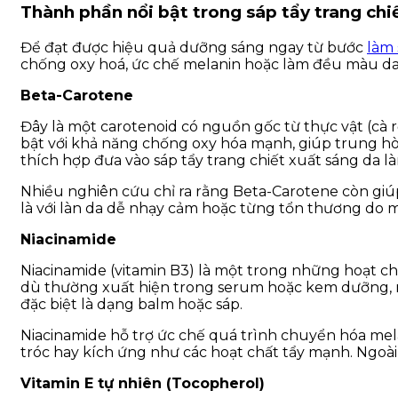
Thành phần nổi bật trong sáp tẩy trang chi
Để đạt được hiệu quả dưỡng sáng ngay từ bước
làm 
chống oxy hoá, ức chế melanin hoặc làm đều màu da.
Beta-Carotene
Đây là một carotenoid có nguồn gốc từ thực vật (cà r
bật với khả năng chống oxy hóa mạnh, giúp trung hòa
thích hợp đưa vào
sáp tẩy trang chiết xuất sáng da 
Nhiều nghiên cứu chỉ ra rằng Beta-Carotene còn giúp
là với làn da dễ nhạy cảm hoặc từng tổn thương do 
Niacinamide
Niacinamide (vitamin B3) là một trong những hoạt c
dù thường xuất hiện trong serum hoặc kem dưỡng, n
đặc biệt là dạng balm hoặc sáp.
Niacinamide hỗ trợ ức chế quá trình chuyển hóa melan
tróc hay kích ứng như các hoạt chất tẩy mạnh. Ngoài 
Vitamin E tự nhiên (Tocopherol)