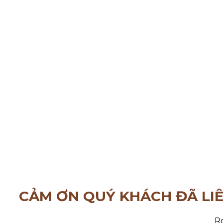
CẢM ƠN QUÝ KHÁCH ĐÃ LI
Ro