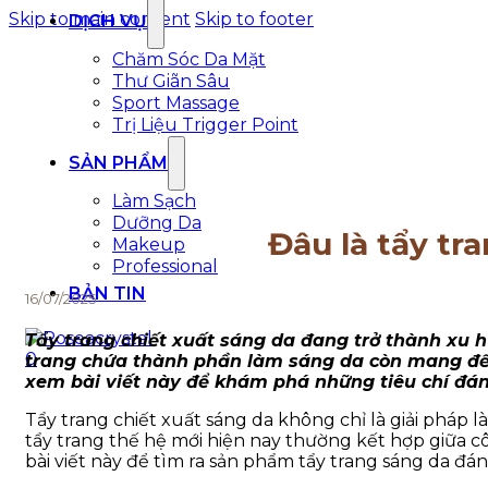
Skip to main content
Skip to footer
DỊCH VỤ
Chăm Sóc Da Mặt
Thư Giãn Sâu
Sport Massage
Trị Liệu Trigger Point
SẢN PHẨM
Làm Sạch
Dưỡng Da
Đâu là tẩy tr
Makeup
Professional
BẢN TIN
16/07/2025
Tẩy trang chiết xuất sáng da đang trở thành xu 
0
trang chứa thành phần làm sáng da còn mang đến 
xem bài viết này để khám phá những tiêu chí đá
Tẩy trang chiết xuất sáng da không chỉ là giải pháp
tẩy trang thế hệ mới hiện nay thường kết hợp giữa c
bài viết này để tìm ra sản phẩm tẩy trang sáng da đá