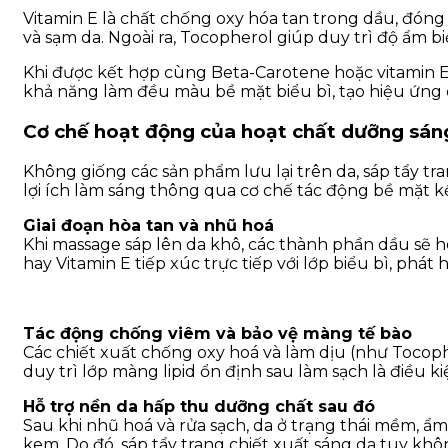
Vitamin E là chất chống oxy hóa tan trong dầu, đóng v
và sạm da. Ngoài ra, Tocopherol giúp duy trì độ ẩm b
Khi được kết hợp cùng Beta-Carotene hoặc vitamin E
khả năng làm đều màu bề mặt biểu bì, tạo hiệu ứng d
Cơ chế hoạt động của hoạt chất dưỡng sáng
Không giống các sản phẩm lưu lại trên da, sáp tẩy tra
lợi ích làm sáng thông qua cơ chế tác động bề mặt k
Giai đoạn hòa tan và nhũ hoá
Khi massage sáp lên da khô, các thành phần dầu sẽ h
hay Vitamin E tiếp xúc trực tiếp với lớp biểu bì, phá
Tác động chống viêm và bảo vệ màng tế bào
Các chiết xuất chống oxy hoá và làm dịu (như Tocophe
duy trì lớp màng lipid ổn định sau làm sạch là điều 
Hỗ trợ nền da hấp thu dưỡng chất sau đó
Sau khi nhũ hoá và rửa sạch, da ở trạng thái mềm, 
kem. Do đó,
sáp tẩy trang chiết xuất sáng da
tuy khôn