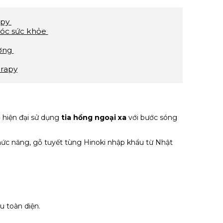
apy
sóc sức khỏe
ường
erapy
ô
hiện đại sử dụng
tia hồng ngoại xa
với bước sóng
 chức năng, gỗ tuyết tùng Hinoki nhập khẩu từ Nhật
u toàn diện.