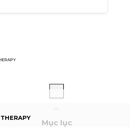
THERAPY
 THERAPY
Mục lục