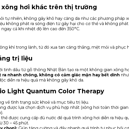
 xông hơi khác trên thị trường
hôi tự nhiên, không gây khô hay căng da như các phương pháp x
iệu không phát ra sóng điện từ gây hại cho cơ thể và không phát
ngay cả khi nhiệt độ lên cao đến 350°C.
g khí trong lành, từ đó xua tan căng thẳng, mệt mỏi và phục 
ng trị liệu
i tinh dầu từ gỗ thông Nhật Bản tạo ra một không gian xông hơi 
t ra nhanh chóng, không có cảm giác mặn hay bết dính
như 
i độc diễn ra hiệu quả mà không gây khô da.
 Bio Light Quantum Color Therapy
 về tình trạng sức khoẻ và mục tiêu trị liệu.
ng được lựa chọn dịch vụ phù hợp nhất (xông hơi toàn thời gian 
).
thể được cung cấp đủ nước để quá trình xông hơi diễn ra hiệu qu
 30 – 45 phút.
ùy chọn):
Giúp tăng cường và đẩy nhanh quá trình tự phục hồi cơ