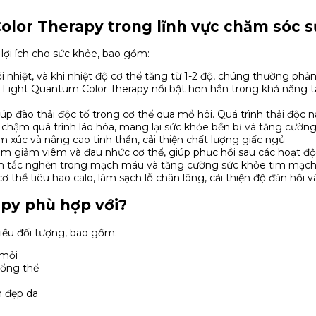
olor Therapy trong lĩnh vực chăm sóc 
 lợi ích cho sức khỏe, bao gồm:
i nhiệt, và khi nhiệt độ cơ thể tăng từ 1-2 độ, chúng thường phả
io Light Quantum Color Therapy nổi bật hơn hẳn trong khả năng
úp đào thải độc tố trong cơ thể qua mồ hôi. Quá trình thải độc 
chậm quá trình lão hóa, mang lại sức khỏe bền bỉ và tăng cường 
ảm xúc và nâng cao tinh thần, cải thiện chất lượng giấc ngủ
làm giảm viêm và đau nhức cơ thể, giúp phục hồi sau các hoạt đ
ảm tắc nghẽn trong mạch máu và tăng cường sức khỏe tim mạch
ơ thể tiêu hao calo, làm sạch lỗ chân lông, cải thiện độ đàn hồi 
apy phù hợp với?
hiều đối tượng, bao gồm:
 mỏi
tổng thể
m đẹp da