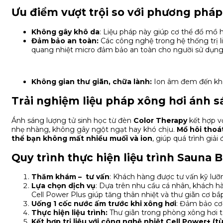
Ưu điểm vượt trội so với phương pháp
Không gây khô da
: Liệu pháp này giúp cơ thể đổ mồ 
Đảm bảo an toàn:
Các công nghệ trong hệ thống trị l
quang nhiệt micro đảm bảo an toàn cho người sử dụng 
Không gian thư giãn, chữa lành:
Ion âm đem đến khôn
Trải nghiệm liệu pháp xông hơi ánh sá
Ánh sáng lượng tử sinh học từ đèn
Color Therapy
kết hợp vớ
nhẹ nhàng, không gây ngột ngạt hay khó chịu.
Mồ hôi thoá
thể bạn không mất nhiều muối và ion
, giúp quá trình giả
Quy trình thực hiện liệu trình Sauna
Thăm khám – tư vấn
: Khách hàng được tư vấn kỹ lưỡng
Lựa chọn dịch vụ
: Dựa trên nhu cầu cá nhân, khách hà
Cell Power Plus giúp tăng thân nhiệt và thư giãn cơ bắp
Uống 1 cốc nước ấm trước khi xông hơi
: Đảm bảo cơ 
Thực hiện liệu trình:
Thư giãn trong phòng xông hơi từ
Kết hợp trị liệu với công nghệ nhiệt Cell Power+ (t