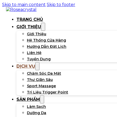
Skip to main content
Skip to footer
TRANG CHỦ
GIỚI THIỆU
Giới Thiệu
Hệ Thống Cửa Hàng
Hướng Dẫn Đặt Lịch
Liên Hệ
Tuyển Dụng
DỊCH VỤ
Chăm Sóc Da Mặt
Thư Giãn Sâu
Sport Massage
Trị Liệu Trigger Point
SẢN PHẨM
Làm Sạch
Dưỡng Da