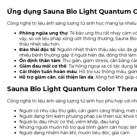
Ứng dụng Sauna Bio Light Quantum C
Công nghệ trị liệu ánh sáng lượng tử sinh học mang lại nhiều
Phòng ngừa ung thư
: Tế bào ung thư rất nhạy cảm vớ
vậy, so với liệu pháp xông ướt thông thường, Sauna B
thấu nhiệt sâu hơn.
Đào thải độc tố
: Nguồn nhiệt thẩm thấu sâu vào da gi
nhiều bệnh thường gặp ở người hiện đại, đồng thời làm 
Ổn định thân tâm
: Thư giãn, giảm stress, cân bằng c
Giảm đau mỏi cơ thể
: Tia hồng ngoại xa có tác dụng 
Cải thiện tuần hoàn máu
: Hỗ trợ lưu thông máu, gi
Hỗ trợ giảm cân
,
cải thiện làn da
: Xông hơi khô giúp c
Sauna Bio Light Quantum Color Ther
Công nghệ trị liệu ánh sáng lượng tử sinh học phù hợp với n
Người có nhu cầu thư giãn, cần giảm căng thẳng, mệt
Người đang tìm kiếm phương pháp cải thiện sức khoẻ 
Người bị đau nhức cơ thể, viêm khớp, đau lưng
Những người muốn hỗ trợ quá trình giảm cân hoặc là
Người đang nhiễm hàn khí, muốn tiêu độc, giải cảm