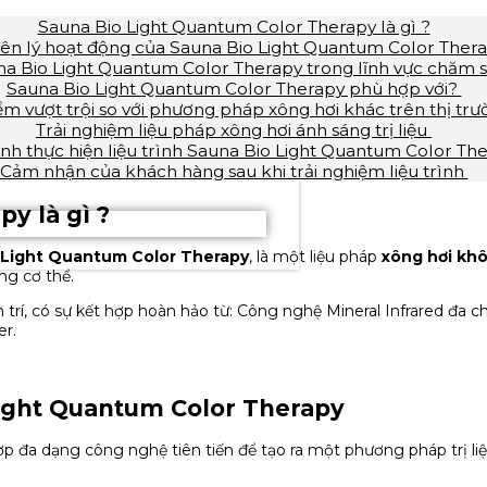
Sauna Bio Light Quantum Color Therapy là gì ?
ên lý hoạt động của Sauna Bio Light Quantum Color Ther
a Bio Light Quantum Color Therapy trong lĩnh vực chăm 
Sauna Bio Light Quantum Color Therapy phù hợp với?
ểm vượt trội so với phương pháp xông hơi khác trên thị tr
Trải nghiệm liệu pháp xông hơi ánh sáng trị liệu
ình thực hiện liệu trình Sauna Bio Light Quantum Color Th
Cảm nhận của khách hàng sau khi trải nghiệm liệu trình
y là gì ?
 Light Quantum Color Therapy
, là một liệu pháp
xông hơi kh
ong cơ thể.
m trí, có sự kết hợp hoàn hảo từ: Công nghệ Mineral Infrared đa
er.
Light Quantum Color Therapy
 đa dạng công nghệ tiên tiến để tạo ra một phương pháp trị liệ