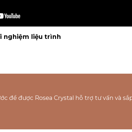
 nghiệm liệu trình
ước để được Rosea Crystal hỗ trợ tư vấn và s