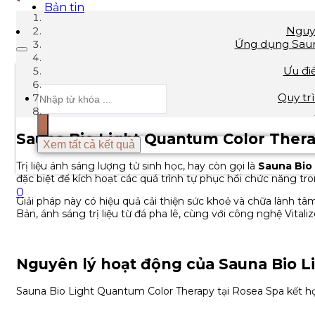
Bản tin
Nguy
Ứng dụng Saun
Ưu đi
Search
Quy tr
...
Sauna Bio Light Quantum Color Therap
Xem tất cả kết quả
Trị liệu ánh sáng lượng tử sinh học, hay còn gọi là
Sauna Bio
đặc biệt để kích hoạt các quá trình tự phục hồi chức năng tr
0
Giải pháp này có hiệu quả cải thiện sức khoẻ và chữa lành tâ
Bản, ánh sáng trị liệu từ đá pha lê, cùng với công nghệ Vitaliz
Nguyên lý hoạt động của Sauna Bio 
Sauna Bio Light Quantum Color Therapy tại Rosea Spa kết hợp