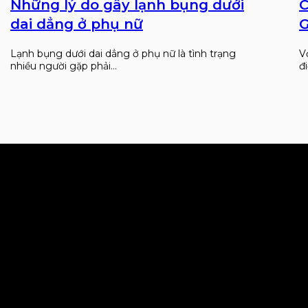
Những lý do gây lạnh bụng dưới
C
dai dẳng ở phụ nữ
G
Lạnh bụng dưới dai dẳng ở phụ nữ là tình trạng
V
nhiều người gặp phải…
đ