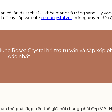
 có làn da sạch sâu, khỏe mạnh và trắng sáng. Hy vọng
ch. Truy cập website
roseacrystal.vn
thường xuyên để cậ
được Rosea Crystal hỗ trợ tư vấn và sắp xếp p
đáo nhất
àn thể phái đẹp trên thế giới nói chung, phái đẹp Việt