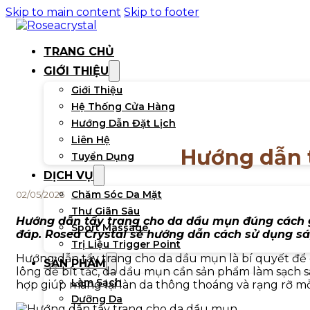
Skip to main content
Skip to footer
TRANG CHỦ
GIỚI THIỆU
Giới Thiệu
Hệ Thống Cửa Hàng
Hướng Dẫn Đặt Lịch
Liên Hệ
Hướng dẫn 
Tuyển Dụng
DỊCH VỤ
Chăm Sóc Da Mặt
02/05/2025
Thư Giãn Sâu
Hướng dẫn tẩy trang cho da dầu mụn
đúng cách g
Sport Massage
đáp. Rosea Crystal sẽ hướng dẫn cách sử dụng sá
Trị Liệu Trigger Point
Hướng dẫn tẩy trang cho da dầu mụn
là bí quyết để
SẢN PHẨM
lông dễ bít tắc, da dầu mụn cần sản phẩm làm sạch s
Làm Sạch
hợp giúp mang lại làn da thông thoáng và rạng rỡ mỗ
Dưỡng Da