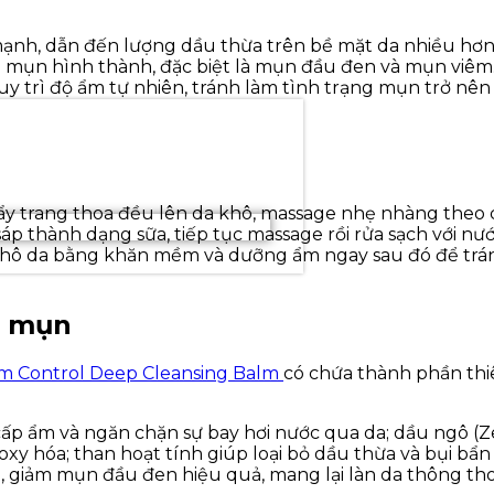
ạnh, dẫn đến lượng dầu thừa trên bề mặt da nhiều hơn 
cho mụn hình thành, đặc biệt là mụn đầu đen và mụn viêm.
uy trì độ ẩm tự nhiên, tránh làm tình trạng mụn trở nê
ẩy trang
thoa đều lên da khô, massage nhẹ nhàng theo 
áp thành dạng sữa, tiếp tục massage rồi rửa sạch với nư
khô da bằng khăn mềm và dưỡng ẩm ngay sau đó để trán
u mụn
m Control Deep Cleansing Balm
có chứa thành phần thiê
cấp ẩm và ngăn chặn sự bay hơi nước qua da; dầu ngô (Ze
oxy hóa; than hoạt tính giúp loại bỏ dầu thừa và bụi bẩ
u, giảm mụn đầu đen hiệu quả, mang lại làn da thông t