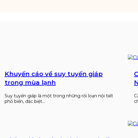
Khuyến cáo về suy tuyến giáp
C
trong mùa lạnh
N
Suy tuyến giáp là một trong những rối loạn nội tiết
C
phổ biến, đặc biệt…
c