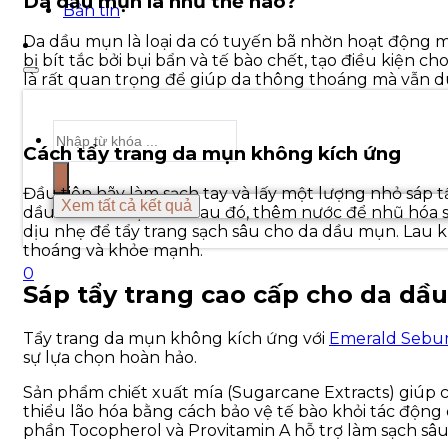
Da dầu mụn là như thế nào?
Bản tin
Da dầu mụn là loại da có tuyến bã nhờn hoạt động m
bị bít tắc bởi bụi bẩn và tế bào chết, tạo điều kiện 
là rất quan trọng để giúp da thông thoáng mà vẫn d
Search
...
Cách tẩy trang da mụn không kích ứng
Đầu tiên hãy làm sạch tay và lấy một lượng nhỏ sáp t
Xem tất cả kết quả
dầu thừa và bụi bẩn. Sau đó, thêm nước để nhũ hóa s
dịu nhẹ để
tẩy trang sạch sâu cho da dầu mụn
. Lau 
thoáng và khỏe mạnh.
0
Sáp tẩy trang cao cấp cho da dầ
Tẩy trang da mụn không kích ứng
với
Emerald Sebu
sự lựa chọn hoàn hảo.
Sản phẩm chiết xuất mía (Sugarcane Extracts)
giúp 
thiểu lão hóa bằng cách bảo vệ tế bào khỏi tác động 
phần Tocopherol và Provitamin A hỗ trợ làm sạch sâ