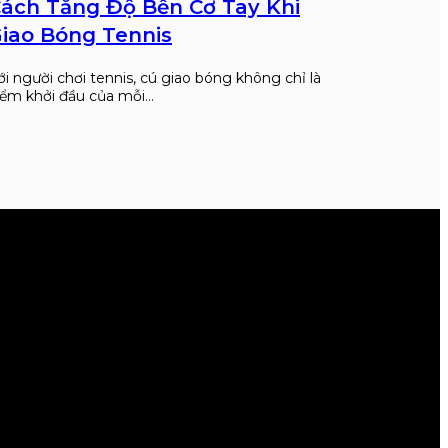
ách Tăng Độ Bền Cơ Tay Khi
iao Bóng Tennis
ới người chơi tennis, cú giao bóng không chỉ là
iểm khởi đầu của mỗi…