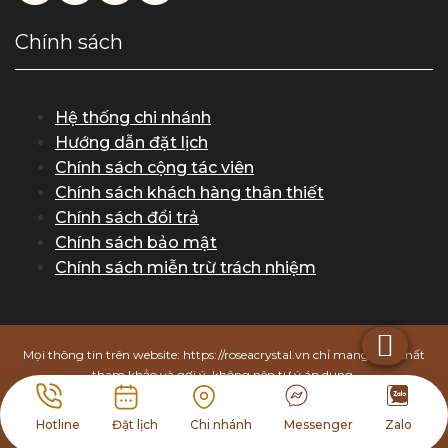
Chính sách
Hệ thống chi nhánh
Hướng dẫn đặt lịch
Chính sách cộng tác viên
Chính sách khách hàng thân thiết
Chính sách đổi trả
Chính sách bảo mật
Chính sách miễn trừ trách nhiệm
Mọi thông tin trên website: https://roseacrystal.vn chỉ mang tính chất
tham khảo và gợi ý, không nên tự ý áp dụng.
Rosea Crystal từ chối chịu trách nhiệm trong trường hợp khách hàng
tự tiện thực hiện các phương pháp làm đẹp mà không tuân theo
Hotline
Đặt lịch
Chi nhánh
Messenger
Zalo
hướng dẫn và chỉ định của bác sĩ, chuyên gia.