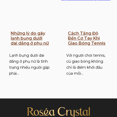
Những lý do gây
Cách Tăng Độ
lạnh bụng dưới
Bền Cơ Tay Khi
dai dẳng ở phụ nữ
Giao Bóng Tennis
Lạnh bụng dưới dai
Với người chơi tennis,
dẳng ở phụ nữ là tình
cú giao bóng không
trạng nhiều người gặp
chỉ là điểm khởi đầu
phải…
của mỗi…