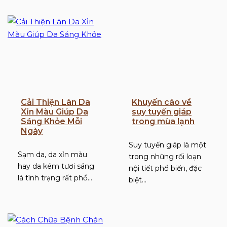
Cải Thiện Làn Da
Khuyến cáo về
Xỉn Màu Giúp Da
suy tuyến giáp
Sáng Khỏe Mỗi
trong mùa lạnh
Ngày
Suy tuyến giáp là một
Sạm da, da xỉn màu
trong những rối loạn
hay da kém tươi sáng
nội tiết phổ biến, đặc
là tình trạng rất phổ…
biệt…