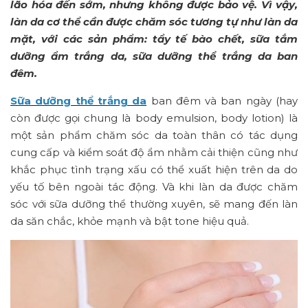
lão hóa đến sớm, nhưng không được bảo vệ. Vì vậy,
làn da cơ thể cần được chăm sóc tương tự như làn da
mặt, với các sản phẩm: tẩy tế bào chết, sữa tắm
dưỡng ẩm trắng da, sữa dưỡng thể trắng da ban
đêm.
Sữa dưỡng thể trắng da
ban đêm và ban ngày (hay
còn được gọi chung là body emulsion, body lotion) là
một sản phẩm chăm sóc da toàn thân có tác dụng
cung cấp và kiểm soát độ ẩm nhằm cải thiện cũng như
khắc phục tình trạng xấu có thể xuất hiện trên da do
yếu tố bên ngoài tác động. Và khi làn da được chăm
sóc với sữa dưỡng thể thường xuyên, sẽ mang đến làn
da săn chắc, khỏe mạnh và bật tone hiệu quả.