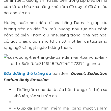
ceramide,… dưỡng ẩm từ sâu bên trong lớp biểu bì mà
còn tối ưu hóa khả năng khóa ẩm để duy trì độ ẩm lâu
dài cho làn da.
Hương nước hoa đến từ hoa hồng Damask giúp lưu
hương trên da đến 3h, mùi hương như tựa như cánh
hồng cổ điển. Thơm dịu nhẹ, sang trọng, pha nét hoài
cổ, quý phái, giúp nàng tự tin với một làn da tươi sáng
rạng ngời và ngạt ngào hương thơm.
Sữa dưỡng thể trắng da
ban đêm
Queen’s Seduction
Parfum Body Emulsion
– Dưỡng ẩm cho da từ sâu bên trong, cải thiện sự
khô ráp, sần sùi trên da
– Giúp da ẩm mịn, mềm mại, căng mướt và làm