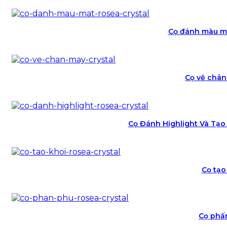
Cọ đánh màu mắ
Cọ vẽ chân
Cọ Đánh Highlight Và Tạo 
Cọ tạo
Cọ phấ