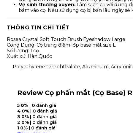
Vệ sinh thường xuyên:
Làm sạch cọ với dung dị
bám vào cọ. Nếu sử dụng cọ bị bẩn lâu ngày sẽ k
THÔNG TIN CHI TIẾT
Rosea Crystal Soft Touch Brush Eyeshadow Large
Công Dụng: Cọ trang điểm lớp base mắt size L
Số lượng: 1 cọ
Xuất xứ: Hàn Quốc
Polyethylene terephthalate, Aluminium, Acrylonitr
Review Cọ phấn mắt (Cọ Base) R
5
0%
| 0 đánh giá
4
0%
| 0 đánh giá
3
0%
| 0 đánh giá
2
0%
| 0 đánh giá
1
0%
| 0 đánh giá