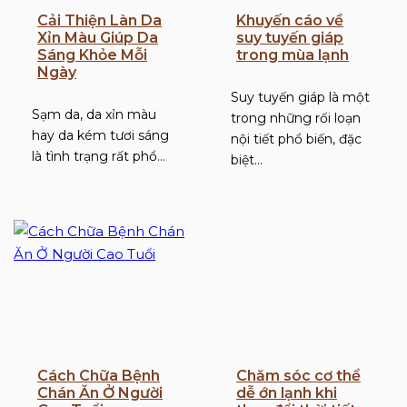
Cải Thiện Làn Da
Khuyến cáo về
Xỉn Màu Giúp Da
suy tuyến giáp
Sáng Khỏe Mỗi
trong mùa lạnh
Ngày
Suy tuyến giáp là một
Sạm da, da xỉn màu
trong những rối loạn
hay da kém tươi sáng
nội tiết phổ biến, đặc
là tình trạng rất phổ…
biệt…
Cách Chữa Bệnh
Chăm sóc cơ thể
Chán Ăn Ở Người
dễ ớn lạnh khi